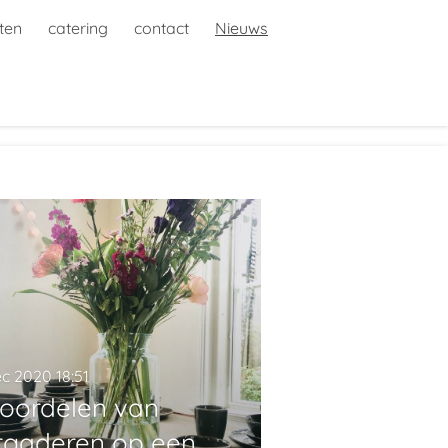
iten
catering
contact
Nieuws
ec 2020
18:51
voordelen van
rgaderen op een