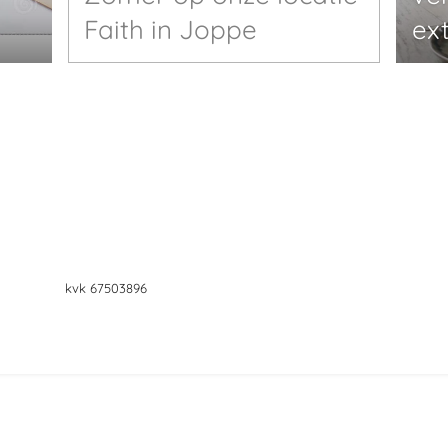
Faith in Joppe
ex
vk 67503896