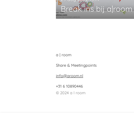
Break ins bij a|room
a | room
Share & Meetingpoints
info@aroom.nl
+31 6 10890446 k
© 2024 a l room