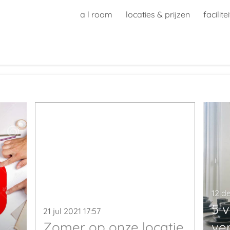
a l room
locaties & prijzen
facilite
12 d
5 
21 jul 2021
17:57
Zomer op onze locatie
ve